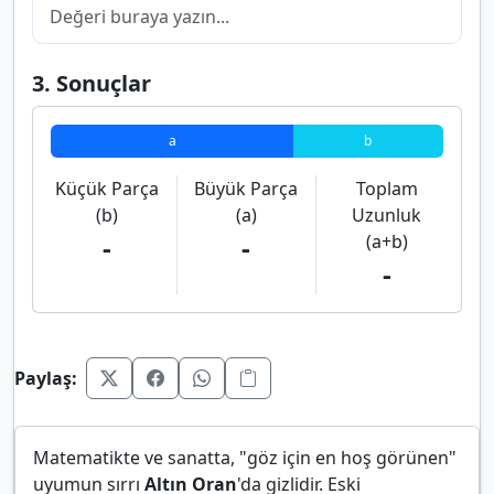
3. Sonuçlar
a
b
Küçük Parça
Büyük Parça
Toplam
(b)
(a)
Uzunluk
-
-
(a+b)
-
Paylaş:
Matematikte ve sanatta, "göz için en hoş görünen"
uyumun sırrı
Altın Oran
'da gizlidir. Eski