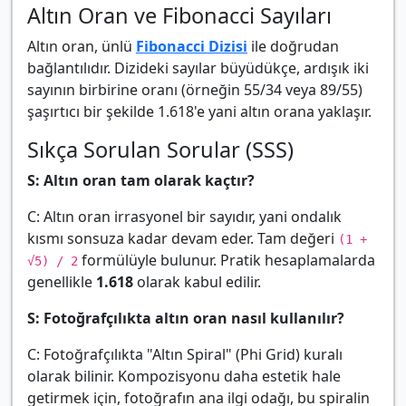
Altın Oran ve Fibonacci Sayıları
Altın oran, ünlü
Fibonacci Dizisi
ile doğrudan
bağlantılıdır. Dizideki sayılar büyüdükçe, ardışık iki
sayının birbirine oranı (örneğin 55/34 veya 89/55)
şaşırtıcı bir şekilde 1.618'e yani altın orana yaklaşır.
Sıkça Sorulan Sorular (SSS)
S: Altın oran tam olarak kaçtır?
C: Altın oran irrasyonel bir sayıdır, yani ondalık
kısmı sonsuza kadar devam eder. Tam değeri
(1 +
formülüyle bulunur. Pratik hesaplamalarda
√5) / 2
genellikle
1.618
olarak kabul edilir.
S: Fotoğrafçılıkta altın oran nasıl kullanılır?
C: Fotoğrafçılıkta "Altın Spiral" (Phi Grid) kuralı
olarak bilinir. Kompozisyonu daha estetik hale
getirmek için, fotoğrafın ana ilgi odağı, bu spiralin