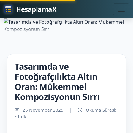
HesaplamaX
Tasarımda ve
Fotoğrafçılıkta Altın
Oran: Mükemmel
Kompozisyonun Sırrı
25 November 2025
|
Okuma Süresi:
~1 dk