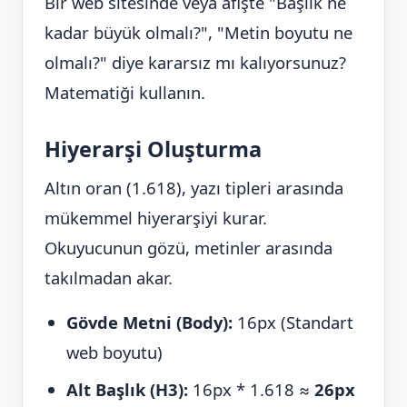
Bir web sitesinde veya afişte "Başlık ne
kadar büyük olmalı?", "Metin boyutu ne
olmalı?" diye kararsız mı kalıyorsunuz?
Matematiği kullanın.
Hiyerarşi Oluşturma
Altın oran (1.618), yazı tipleri arasında
mükemmel hiyerarşiyi kurar.
Okuyucunun gözü, metinler arasında
takılmadan akar.
Gövde Metni (Body):
16px (Standart
web boyutu)
Alt Başlık (H3):
16px * 1.618 ≈
26px