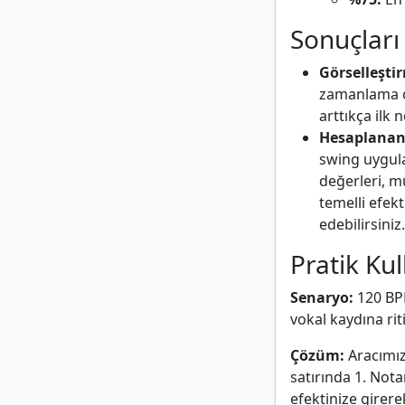
Sonuçlar
Görselleşti
zamanlama ol
arttıkça ilk n
Hesaplanan 
swing uygulan
değerleri, m
temelli efek
edebilirsiniz.
Pratik Ku
Senaryo:
120 BPM
vokal kaydına ri
Çözüm:
Aracımıza
satırında 1. Not
efektinize girere