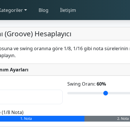
Kategoriler
Blog
İletişim
ı (Groove) Hesaplayıcı
suna ve swing oranına göre 1/8, 1/16 gibi nota sürelerinin 
aplayın.
nım Ayarları
Swing Oranı:
60%
 (1/8 Nota)
1. Nota
2. Nota