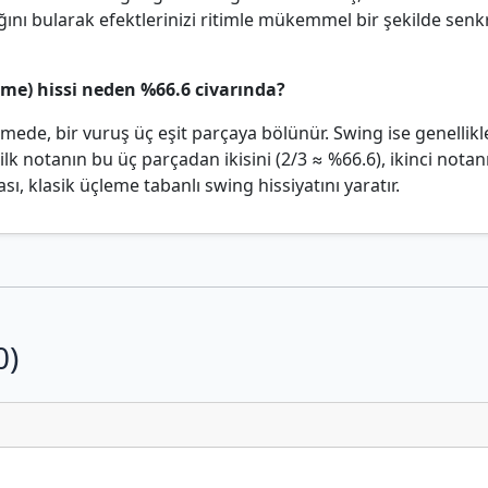
ığını bularak efektlerinizi ritimle mükemmel bir şekilde sen
leme) hissi neden %66.6 civarında?
mede, bir vuruş üç eşit parçaya bölünür. Swing ise genellikl
ilk notanın bu üç parçadan ikisini (2/3 ≈ %66.6), ikinci notanı
ı, klasik üçleme tabanlı swing hissiyatını yaratır.
0)