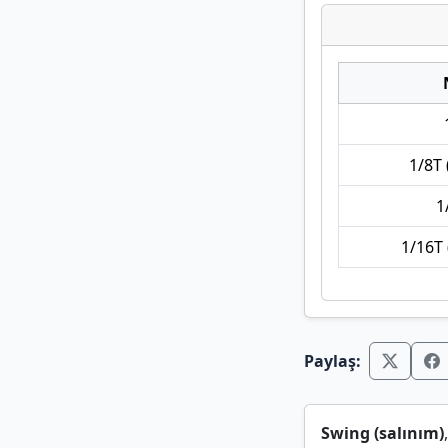
1/8T 
1
1/16T 
Paylaş:
Swing (salınım)