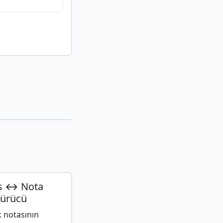
s ↔ Nota
ürücü
k notasının