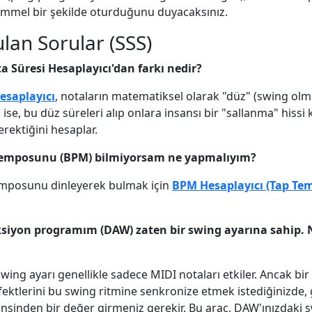
emmel bir şekilde oturduğunu duyacaksınız.
ulan Sorular (SSS)
a Süresi Hesaplayıcı'dan farkı nedir?
esaplayıcı
, notaların matematiksel olarak "düz" (swing olm
 ise, bu düz süreleri alıp onlara insansı bir "sallanma" hissi 
ektiğini hesaplar.
n temposunu (BPM) bilmiyorsam ne yapmalıyım?
temposunu dinleyerek bulmak için
BPM Hesaplayıcı (Tap Te
siyon programım (DAW) zaten bir swing ayarına sahip. 
wing ayarı genellikle sadece MIDI notaları etkiler. Ancak bir
fektlerini bu swing ritmine senkronize etmek istediğinizde, 
cinsinden bir değer girmeniz gerekir. Bu araç, DAW'ınızdaki 