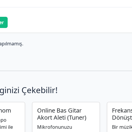
er
apılmamış.
ginizi Çekebilir!
onom
Online Bas Gitar
Frekan
Akort Aleti (Tuner)
Dönüşt
mpo
imi ile
Mikrofonunuzu
Bir müzi