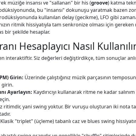
rek müziğe insansı ve "sallanan" bir his (
groove
) katma tekni
odüksiyonunda, bu "insansı" dokunuşu yaratmak bazen zor ol
prodüksiyonunda kullanılan delay (gecikme), LFO gibi zaman
nızın ritmik hissiyatıyla tam senkronize olması için gereken 
s bir şekilde hesaplar.
anı Hesaplayıcı Nasıl Kullanılı
interaktiftir. Siz değerleri değiştirdikçe, tüm sonuçlar anl
M) Girin:
Üzerinde çalıştığınız müzik parçasının temposu
 girin.
nı Ayarlayın:
Kaydırıcıyı kullanarak ritme ne kadar salını
eçin.
 ritimdir, yani swing yoktur. Bir vuruşu oluşturan iki nota t
adır.
Klasik "triplet" (üçleme) tabanlı caz ve blues swing hissiyat
abartılı swing oranıdır ve genellikle "shuffle" ritimlerinde d