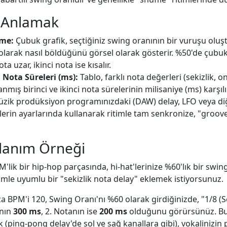
ı Anlamak
rme:
Çubuk grafik, seçtiğiniz swing oranının bir vuruşu oluşt
arak nasıl böldüğünü görsel olarak gösterir. %50'de çubuk
ota uzar, ikinci nota ise kısalır.
Nota Süreleri (ms):
Tablo, farklı nota değerleri (sekizlik, ona
mış birinci ve ikinci nota sürelerinin milisaniye (ms) karşılıkl
üzik prodüksiyon programınızdaki (DAW) delay, LFO veya d
tlerin ayarlarında kullanarak ritimle tam senkronize, "groove
llanım Örneği
'lik bir hip-hop parçasında, hi-hat'lerinize %60'lık bir swin
timle uyumlu bir "sekizlik nota delay" eklemek istiyorsunuz.
 BPM'i 120, Swing Oranı'nı %60 olarak girdiğinizde, "1/8 (Se
anın
300 ms
, 2. Notanın ise
200 ms
olduğunu görürsünüz. Bu 
k (ping-pong delay'de sol ve sağ kanallara gibi), vokalinizin