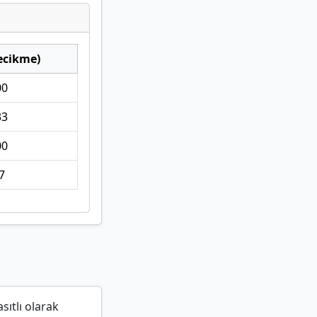
ecikme)
00
33
00
7
sıtlı olarak