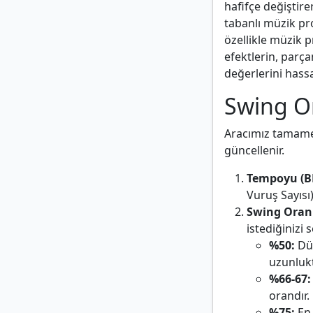
hafifçe değiştire
tabanlı müzik pr
özellikle müzik 
efektlerin, parça
değerlerini hassa
Swing Or
Aracımız tamamen 
güncellenir.
Tempoyu (BP
Vuruş Sayısı)
Swing Oranı
istediğinizi s
%50:
Düz
uzunlukt
%66-67:
orandır.
%75:
En 