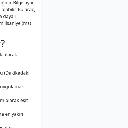
ğidir. Bilgisayar
abilir. Bu araç,
a dayalı
milisaniye (ms)
r?
ık olarak
nu (Dakikadaki
m uygulamak
am olarak eşit
ına en yakın
uyulur.