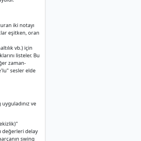
uran iki notayı
lar eşitken, oran
ltılık vb.) için
arını listeler. Bu
iğer zaman-
'lu" sesler elde
g uyguladınız ve
kizlik)"
değerleri delay
 parçanın swing