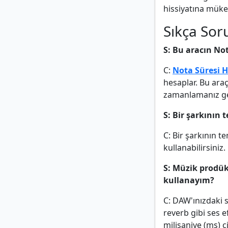
hissiyatına mük
Sıkça Sor
S: Bu aracın Not
C:
Nota Süresi H
hesaplar. Bu araç
zamanlamanız ger
S: Bir şarkını
C: Bir şarkının 
kullanabilirsiniz.
S: Müzik prodük
kullanayım?
C: DAW'ınızdaki s
reverb gibi ses e
milisaniye (ms) 