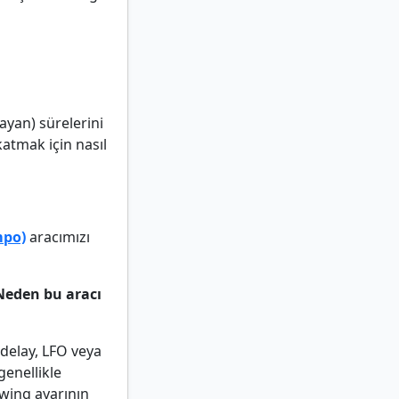
ayan) sürelerini
katmak için nasıl
mpo)
aracımızı
Neden bu aracı
 delay, LFO veya
genellikle
swing ayarının