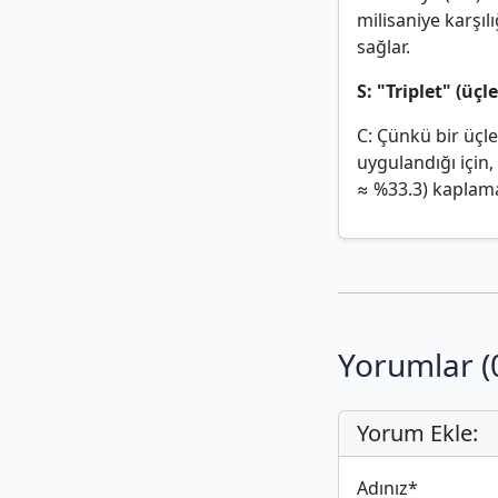
milisaniye karşıl
sağlar.
S: "Triplet" (üç
C: Çünkü bir üçle
uygulandığı için, 
≈ %33.3) kaplamas
Yorumlar (
Yorum Ekle:
Adınız
*