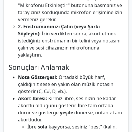
"Mikrofonu Etkinleştir" butonuna basmanız ve
tarayıcınız sorduğunda mikrofon erişimine izin
vermeniz gerekir.
2. Enstrümanınızı Çalın (veya Şarkı
Söyleyin):
İzin verdikten sonra, akort etmek
istediğiniz enstrümanın bir telini veya notasını
çalın ve sesi cihazınızın mikrofonuna
yaklaştırın.
Sonuçları Anlamak
Nota Göstergesi:
Ortadaki büyük harf,
çaldığınız sese en yakın olan müzik notasını
gösterir (C, C#, D, vb.).
Akort İbresi:
Kırmızı ibre, sesinizin ne kadar
akortlu olduğunu gösterir. İbre tam ortada
durur ve gösterge
yeşile
dönerse, notanız tam
akortludur.
İbre
sola
kayıyorsa, sesiniz "pest" (kalın,