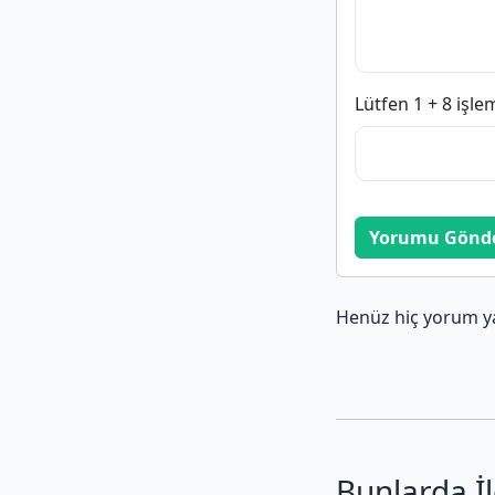
Lütfen 1 + 8 işle
Yorumu Gönd
Henüz hiç yorum y
Bunlarda İl