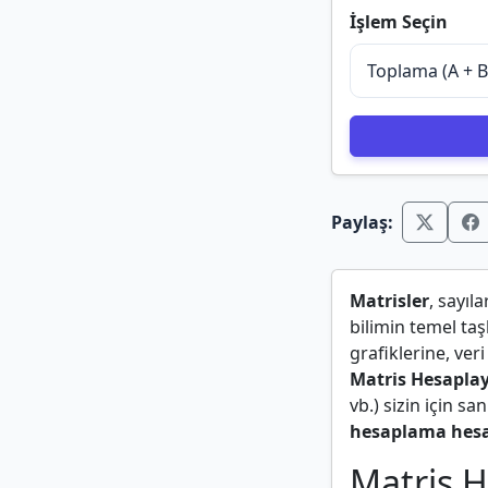
İşlem Seçin
Paylaş:
Matrisler
, sayıl
bilimin temel ta
grafiklerine, ver
Matris Hesaplay
vb.) sizin için sa
hesaplama hesa
Matris He