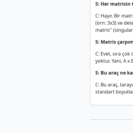
S: Her matrisin 
C: Hayır. Bir matr
(örn: 3x3) ve det
matris" (singular
S: Matris çarpım
C: Evet, sıra çok
yoktur. Yani, A x
S: Bu araç ne k
C: Bu araç, taray
standart boyutlar