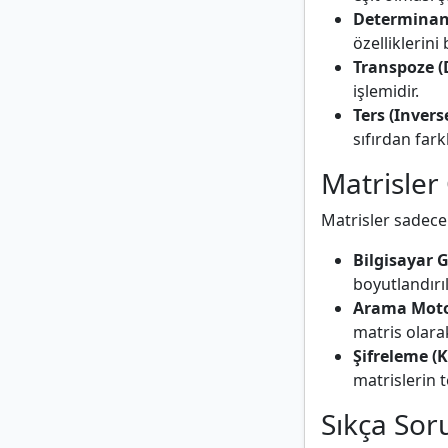
Determinan
özelliklerini 
Transpoze (
işlemidir.
Ters (Invers
sıfırdan farkl
Matrisler
Matrisler sadece 
Bilgisayar G
boyutlandırıl
Arama Moto
matris olar
Şifreleme (K
matrislerin t
Sıkça Sor