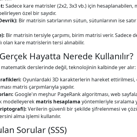
t:
Sadece kare matrisler (2x2, 3x3 vb.) için hesaplanabilen, 
belirleyen özel bir sayıdır.
Devrik):
Bir matrisin satırlarının sütun, sütunlarının ise satı
e):
Bir matrisin tersiyle çarpımı, birim matrisi verir. Sadece 
ı olan kare matrislerin tersi alınabilir.
 Gerçek Hayatta Nerede Kullanılır?
matematik derslerinde değil, teknolojinin kalbinde yer alır:
rafikleri:
Oyunlardaki 3D karakterlerin hareket ettirilmesi
ması matris çarpımlarıyla yapılır.
rları:
Google'ın meşhur PageRank algoritması, web sayfalar
ak modelleyerek
matris hesaplama
yöntemleriyle sıralama 
riptografi):
Verilerin güvenli bir şekilde şifrelenmesi ve çö
ersini alma işlemi kullanılır.
ulan Sorular (SSS)