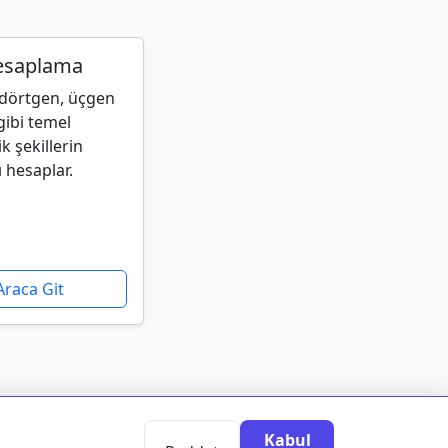
esaplama
kdörtgen, üçgen
gibi temel
 şekillerin
ı hesaplar.
Araca Git
Kabul