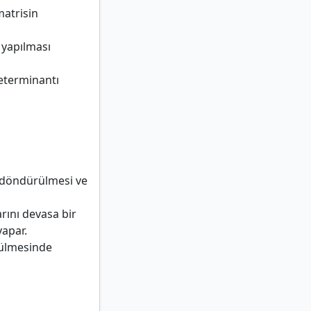
matrisin
r yapılması
determinantı
, döndürülmesi ve
ını devasa bir
yapar.
zülmesinde