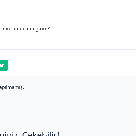
minin sonucunu girin:
*
er
apılmamış.
ginizi Çekebilir!