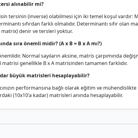
tersi alınabilir mi?
isin tersinin (inverse) olabilmesi için iki temel koşul vardır: 
erminantı sıfırdan farklı olmalıdır. Determinantı sıfır olan mat
 matrix) denir ve tersleri yoktur.
ında sıra önemli midir? (A x B = B x A mı?)
 önemlidir. Normal sayıların aksine, matris çarpımında değiş
 B matrisi genellikle B x A matrisinden tamamen farklıdır.
adar büyük matrisleri hesaplayabilir?
ıcınızın performansına bağlı olarak eğitim ve mühendislikte 
daki (10x10'a kadar) matrisleri anında hesaplayabilir.