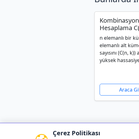
Kombinasyon
Hesaplama C(
n elemanlı bir k
elemanlı alt küm
sayısını (C(n, k))
yüksek hassasiye
Araca Gi
Çerez Politikası