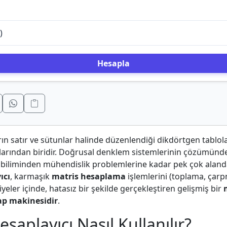
Hesapla
arın satır ve sütunlar halinde düzenlendiği dikdörtgen tablo
şlarından biridir. Doğrusal denklem sistemlerinin çözümünd
i biliminden mühendislik problemlerine kadar pek çok alanda 
ıcı
, karmaşık
matris hesaplama
işlemlerini (toplama, çarp
niyeler içinde, hatasız bir şekilde gerçekleştiren gelişmiş bir
p makinesidir
.
saplayıcı Nasıl Kullanılır?