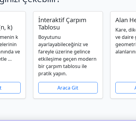
İnteraktif Çarpım
Alan H
n, k)
Tablosu
Kare, di
ümenin k
Boyutunu
ve daire 
elerinin
ayarlayabileceğiniz ve
geometrik
 anında ve
fareyle üzerine gelince
alanların
tle …
etkileşime geçen modern
bir çarpım tablosu ile
pratik yapın.
t
Araca Git
Gizlilik Politikası
•
Kullanım Koşulları
•
İletişim