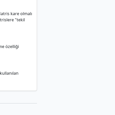
Matris kare olmalı
rislere "tekil
me özelliği
kullanılan