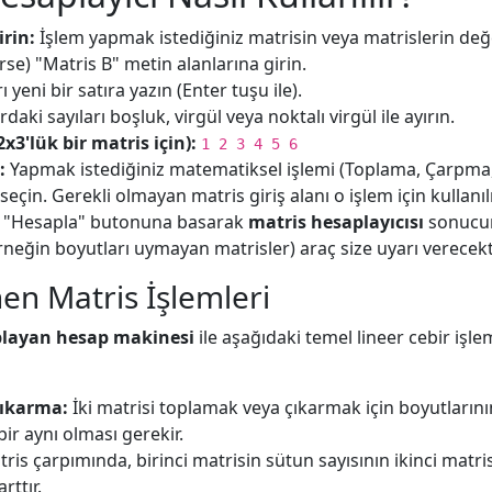
irin:
İşlem yapmak istediğiniz matrisin veya matrislerin değe
rse) "Matris B" metin alanlarına girin.
ı yeni bir satıra yazın (Enter tuşu ile).
rdaki sayıları boşluk, virgül veya noktalı virgül ile ayırın.
x3'lük bir matris için):
1 2 3 4 5 6
:
Yapmak istediğiniz matematiksel işlemi (Toplama, Çarpma
 seçin. Gerekli olmayan matris giriş alanı o işlem için kullanı
"Hesapla" butonuna basarak
matris hesaplayıcısı
sonucun
örneğin boyutları uymayan matrisler) araç size uyarı verecekti
en Matris İşlemleri
playan hesap makinesi
ile aşağıdaki temel lineer cebir işle
Çıkarma:
İki matrisi toplamak veya çıkarmak için boyutlarını
ebir aynı olması gerekir.
ris çarpımında, birinci matrisin sütun sayısının ikinci matris
rttır.