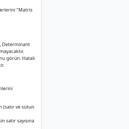
rlerini "Matris
, Determinant
lmayacaktır.
u görün. Hatalı
r.
mlerini
n (satır ve sütun
in satır sayısına