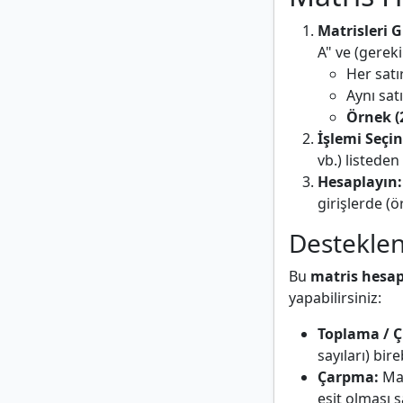
Matrisleri G
A" ve (gereki
Her satır
Aynı satı
Örnek (2
İşlemi Seçin
vb.) listeden
Hesaplayın:
girişlerde (
Desteklen
Bu
matris hesa
yapabilirsiniz:
Toplama / 
sayıları) bir
Çarpma:
Mat
eşit olması şa