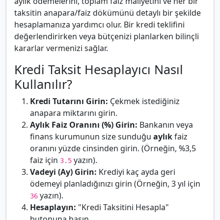
aylık ödemelerini, toplam faiz maliyetini ve her bir
taksitin anapara/faiz dökümünü detaylı bir şekilde
hesaplamanıza yardımcı olur. Bir kredi teklifini
değerlendirirken veya bütçenizi planlarken bilinçli
kararlar vermenizi sağlar.
Kredi Taksit Hesaplayıcı Nasıl
Kullanılır?
Kredi Tutarını Girin:
Çekmek istediğiniz
anapara miktarını girin.
Aylık Faiz Oranını (%) Girin:
Bankanın veya
finans kurumunun size sunduğu
aylık
faiz
oranını yüzde cinsinden girin. (Örneğin, %3,5
faiz için
yazın).
3.5
Vadeyi (Ay) Girin:
Krediyi kaç ayda geri
ödemeyi planladığınızı girin (Örneğin, 3 yıl için
yazın).
36
Hesaplayın:
"Kredi Taksitini Hesapla"
butonuna basın.