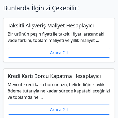
Bunlarda İlginizi Çekebilir!
Taksitli Alışveriş Maliyet Hesaplayıcı
Bir ürünün peşin fiyatı ile taksitli fiyatı arasındaki
vade farkını, toplam maliyeti ve yıllık maliyet …
Araca Git
Kredi Kartı Borcu Kapatma Hesaplayıcı
Mevcut kredi kartı borcunuzu, belirlediğiniz aylık
ödeme tutarıyla ne kadar sürede kapatabileceğinizi
ve toplamda ne …
Araca Git