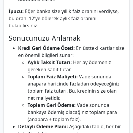
İpucu:
Eğer banka size yıllık faiz oranını verdiyse,
bu oranı 12'ye bölerek aylık faiz oranını
bulabilirsiniz.
Sonucunuzu Anlamak
Kredi Geri Ödeme Özeti:
En üstteki kartlar size
en önemli bilgileri sunar:
Aylık Taksit Tutarı:
Her ay ödemeniz
gereken sabit tutar.
Toplam Faiz Maliyeti:
Vade sonunda
anapara haricinde fazladan ödeyeceğiniz
toplam faiz tutarı. Bu, kredinin size olan
net maliyetidir.
Toplam Geri Ödeme:
Vade sonunda
bankaya ödemiş olacağınız toplam para
(anapara + toplam faiz).
Detaylı Ödeme Planı:
Aşağıdaki tablo, her bir