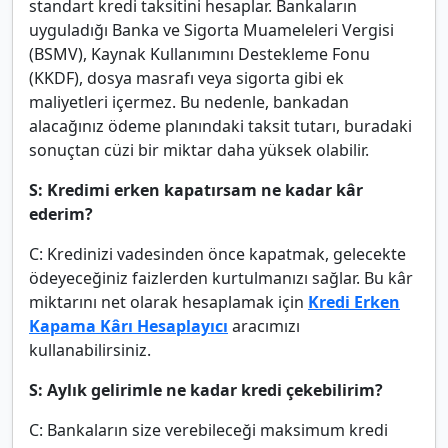
standart kredi taksitini hesaplar. Bankaların
uyguladığı Banka ve Sigorta Muameleleri Vergisi
(BSMV), Kaynak Kullanımını Destekleme Fonu
(KKDF), dosya masrafı veya sigorta gibi ek
maliyetleri içermez. Bu nedenle, bankadan
alacağınız ödeme planındaki taksit tutarı, buradaki
sonuçtan cüzi bir miktar daha yüksek olabilir.
S: Kredimi erken kapatırsam ne kadar kâr
ederim?
C: Kredinizi vadesinden önce kapatmak, gelecekte
ödeyeceğiniz faizlerden kurtulmanızı sağlar. Bu kâr
miktarını net olarak hesaplamak için
Kredi Erken
Kapama Kârı Hesaplayıcı
aracımızı
kullanabilirsiniz.
S: Aylık gelirimle ne kadar kredi çekebilirim?
C: Bankaların size verebileceği maksimum kredi