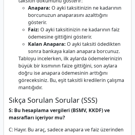
taksitin dökümünü gösterir:
Anapara:
O ayki taksitinizin ne kadarının
borcunuzun anaparasını azalttığını
gösterir.
Faiz:
O ayki taksitinizin ne kadarının faiz
ödemesine gittiğini gösterir.
Kalan Anapara:
O ayki taksiti ödedikten
sonra bankaya kalan anapara borcunuz.
Tabloyu incelerken, ilk aylarda ödemelerinizin
büyük bir kısmının faize gittiğini, son aylara
doğru ise anapara ödemesinin arttığını
göreceksiniz. Bu, eşit taksitli kredilerin çalışma
mantığıdır.
Sıkça Sorulan Sorular (SSS)
S: Bu hesaplama vergileri (BSMV, KKDF) ve
masrafları içeriyor mu?
C: Hayır. Bu araç, sadece anapara ve faiz üzerinden