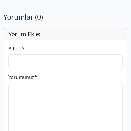
Yorumlar (0)
Yorum Ekle:
Adınız
*
Yorumunuz
*