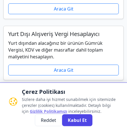
Araca Git
Yurt Dışı Alışveriş Vergi Hesaplayıcı
Yurt dışından alacağınız bir ürünün Gümrük
Vergisi, KDV ve diğer masraflar dahil toplam
maliyetini hesaplayın.
Araca Git
Çerez Politikası
Sizlere daha iyi hizmet sunabilmek için sitemizde
çerezler (cookies) kullanılmaktadır. Detaylı bilgi
Gizlilik Politikası
•
Kullanım Koşulları
•
İletişim
için
Gizlilik Politikamızı
inceleyebilirsiniz.
Reddet
Kabul Et
© 2026 HesaplamaX.com - Tüm Hakları Saklıdır.