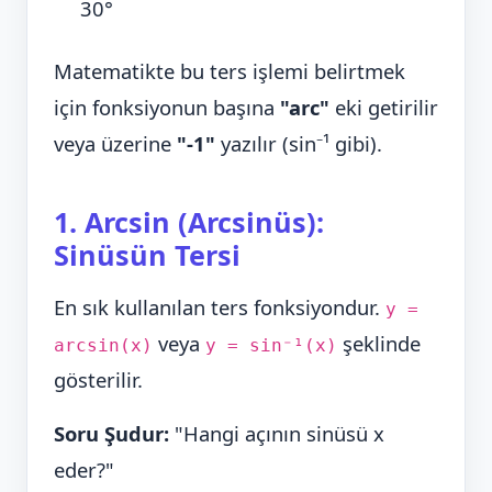
30°
Matematikte bu ters işlemi belirtmek
için fonksiyonun başına
"arc"
eki getirilir
veya üzerine
"-1"
yazılır (sin⁻¹ gibi).
1. Arcsin (Arcsinüs):
Sinüsün Tersi
En sık kullanılan ters fonksiyondur.
y =
veya
şeklinde
arcsin(x)
y = sin⁻¹(x)
gösterilir.
Soru Şudur:
"Hangi açının sinüsü x
eder?"