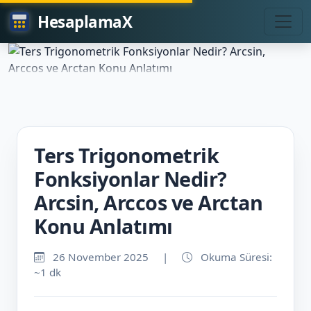
HesaplamaX
Ters Trigonometrik
Fonksiyonlar Nedir?
Arcsin, Arccos ve Arctan
Konu Anlatımı
26 November 2025
|
Okuma Süresi:
~1 dk