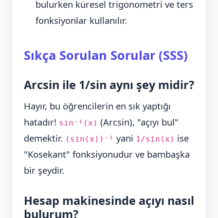
bulurken küresel trigonometri ve ters
fonksiyonlar kullanılır.
Sıkça Sorulan Sorular (SSS)
Arcsin ile 1/sin aynı şey midir?
Hayır, bu öğrencilerin en sık yaptığı
hatadır!
(Arcsin), "açıyı bul"
sin⁻¹(x)
demektir.
yani
ise
(sin(x))⁻¹
1/sin(x)
"Kosekant" fonksiyonudur ve bambaşka
bir şeydir.
Hesap makinesinde açıyı nasıl
bulurum?