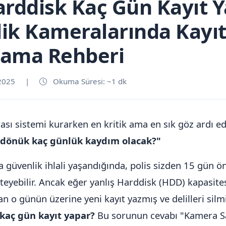
arddisk Kaç Gün Kayıt 
ik Kameralarında Kayıt
lama Rehberi
2025
|
Okuma Süresi: ~1 dk
sı sistemi kurarken en kritik ama en sık göz ardı ed
 dönük kaç günlük kaydım olacak?"
ya güvenlik ihlali yaşandığında, polis sizden 15 gün ö
steyebilir. Ancak eğer yanlış Harddisk (HDD) kapasites
n o günün üzerine yeni kayıt yazmış ve delilleri silmiş
kaç gün kayıt yapar?
Bu sorunun cevabı "Kamera Sa