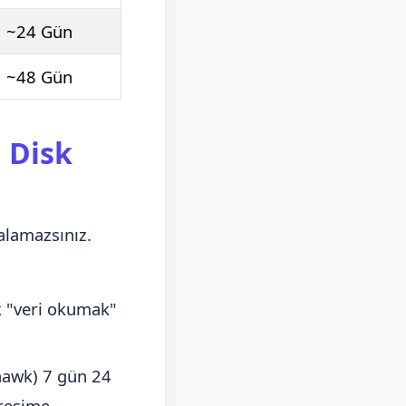
~24 Gün
~48 Gün
 Disk
alamazsınız.
 "veri okumak"
hawk) 7 gün 24
treşime