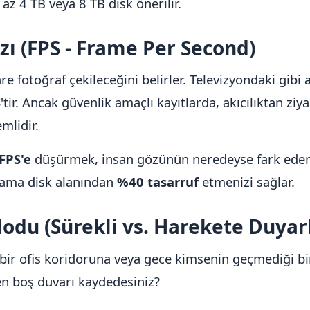
 az 4 TB veya 8 TB disk önerilir.
ızı (FPS - Frame Per Second)
e fotoğraf çekileceğini belirler. Televizyondaki gibi a
S
'tir. Ancak güvenlik amaçlı kayıtlarda, akıcılıktan ziya
mlidir.
FPS'e
düşürmek, insan gözünün neredeyse fark edem
 ama disk alanından
%40 tasarruf
etmenizi sağlar.
Modu (Sürekli vs. Harekete Duyarl
bir ofis koridoruna veya gece kimsenin geçmediği bi
n boş duvarı kaydedesiniz?