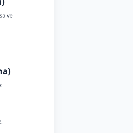
a)
sa ve
ma)
z
z.