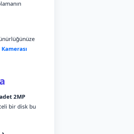
aplamanın
özünürlüğünüze
 Kamerası
a
 adet 2MP
eli bir disk bu