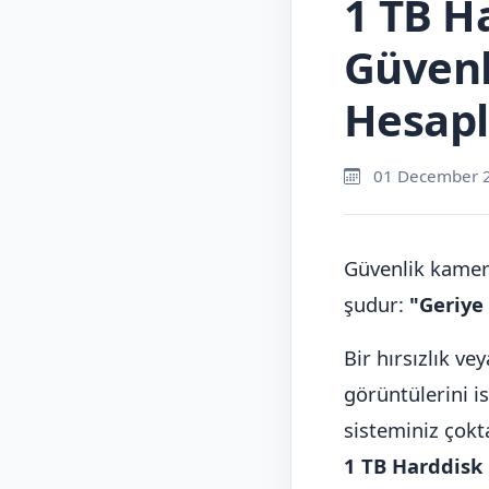
1 TB H
Güvenl
Hesap
01 December 
Güvenlik kamera
şudur:
"Geriye
Bir hırsızlık ve
görüntülerini i
sisteminiz çokta
1 TB Harddisk 