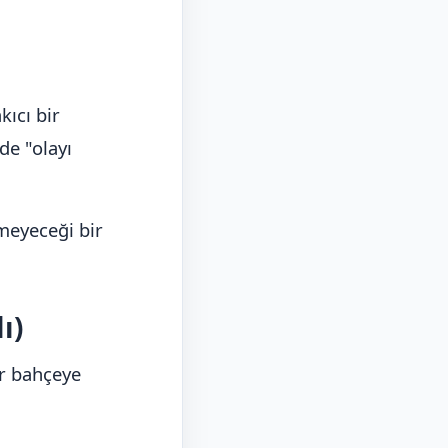
kıcı bir
de "olayı
eyeceği bir
ı)
r bahçeye