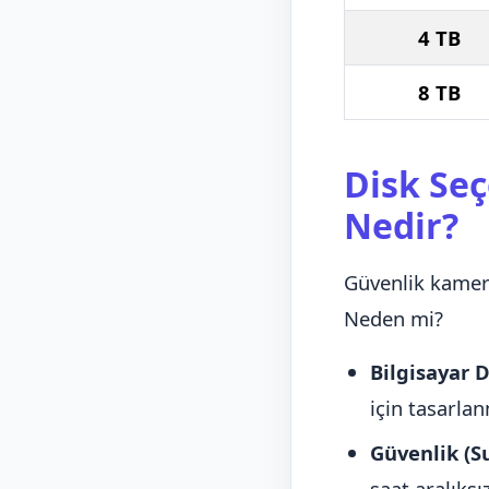
4 TB
8 TB
Disk Seç
Nedir?
Güvenlik kamera
Neden mi?
Bilgisayar D
için tasarlan
Güvenlik (Su
saat aralıksı