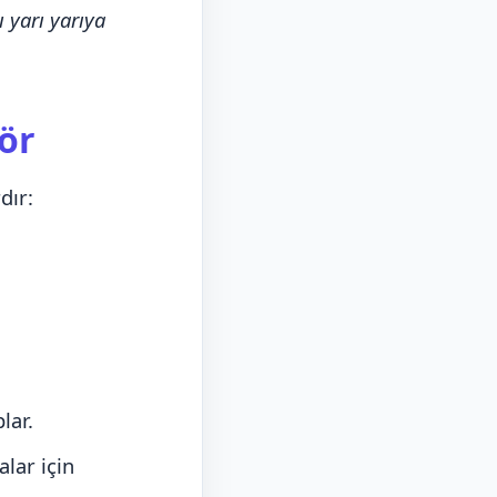
 yarı yarıya
tör
dır:
lar.
lar için