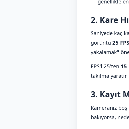
genellikle en
2. Kare H
Saniyede kaç kar
görüntü
25 FP
yakalamak" öne
FPS'i 25'ten
15 
takılma yaratır
3. Kayıt 
Kameranız boş 
bakıyorsa, nede