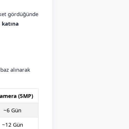
ket gördüğünde
4 katına
 baz alınarak
Kamera (5MP)
~6 Gün
~12 Gün