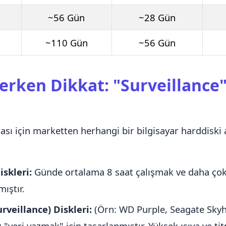
~56 Gün
~28 Gün
~110 Gün
~56 Gün
erken Dikkat: "Surveillance"
sı için marketten herhangi bir bilgisayar harddiski 
iskleri:
Günde ortalama 8 saat çalışmak ve daha çok
mıştır.
rveillance) Diskleri:
(Örn: WD Purple, Seagate Sky
z "veri yazmak" için tasarlanmıştır. Yüksek ısıya ve ti