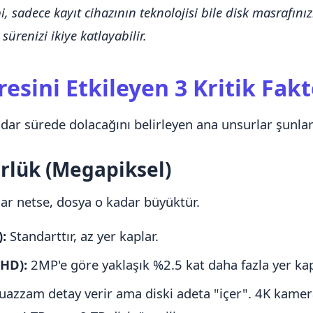
 sadece kayıt cihazının teknolojisi bile disk masrafınızı
sürenizi ikiye katlayabilir.
resini Etkileyen 3 Kritik Fak
adar sürede dolacağını belirleyen ana unsurlar şunlar
rlük (Megapiksel)
ar netse, dosya o kadar büyüktür.
:
Standarttır, az yer kaplar.
HD):
2MP'e göre yaklaşık %2.5 kat daha fazla yer kap
azzam detay verir ama diski adeta "içer". 4K kamera