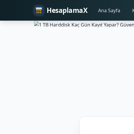
HesaplamaX
Ana Sayfa