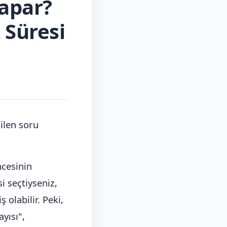
Yapar?
 Süresi
ilen soru
ncesinin
i seçtiyseniz,
 olabilir. Peki,
yısı",