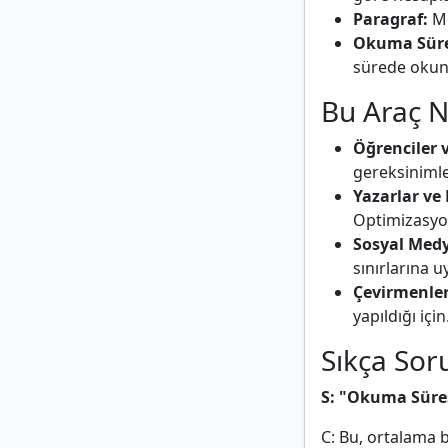
Paragraf:
Me
Okuma Süre
sürede okuna
Bu Araç N
Öğrenciler 
gereksinimle
Yazarlar ve 
Optimizasyon
Sosyal Medy
sınırlarına 
Çevirmenler
yapıldığı için
Sıkça Sor
S: "Okuma Süre
C: Bu, ortalama 