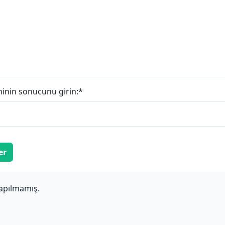
minin sonucunu girin:
*
er
apılmamış.