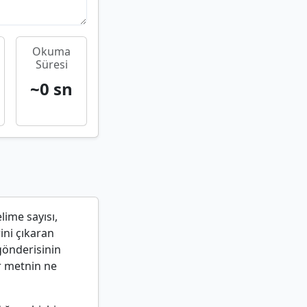
Okuma
Süresi
~0 sn
lime sayısı,
ini çıkaran
gönderisinin
r metnin ne