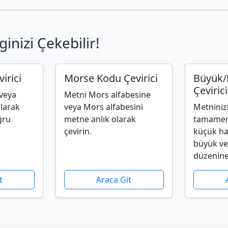
ginizi Çekebilir!
irici
Morse Kodu Çevirici
Büyük/
Çevirici
 veya
Metni Mors alfabesine
olarak
veya Mors alfabesini
Metniniz
ğru
metne anlık olarak
tamamen
çevirin.
küçük har
büyük ve
düzenine 
t
Araca Git