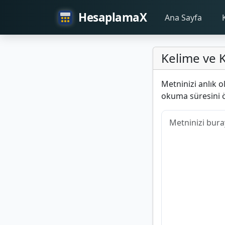
HesaplamaX
Ana Sayfa
Kelime ve K
Metninizi anlık o
okuma süresini 