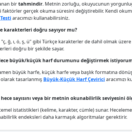
anan bir
tahmindir
. Metnin zorluğu, okuyucunun yorgunlu
bi faktörler gerçek okuma süresini değiştirebilir. Kendi okum
Testi
aracımızı kullanabilirsiniz.
çe karakterleri doğru sayıyor mu?
, "ç, ğ, ı, ö, ş, ü" gibi Türkçe karakterler de dahil olmak üz
rleri doğru bir şekilde sayar.
dece büyük/küçük harf durumunu değiştirmek istiyoru
amen büyük harfe, küçük harfe veya başlık formatına dönü
l olarak tasarlanmış
Büyük-Küçük Harf Çevirici
aracımızı k
 hece sayısını veya bir metnin okunabilirlik seviyesini öl
 temel istatistikleri (kelime, karakter, cümle) sunar. Hecelem
abilirlik endeksleri daha karmaşık algoritmalar gerektirir.