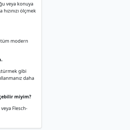
ğu veya konuya
a hızınızı ölçmek
ere tüm modern
m.
ştürmek gibi
ullanmanız daha
çebilir miyim?
e veya Flesch-