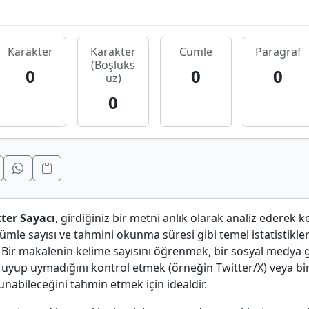
Karakter
Karakter
Cümle
Paragraf
(Boşluks
0
0
0
uz)
0
ter Sayacı
, girdiğiniz bir metni anlık olarak analiz ederek ke
cümle sayısı ve tahmini okunma süresi gibi temel istatistikler
r. Bir makalenin kelime sayısını öğrenmek, bir sosyal medya 
a uyup uymadığını kontrol etmek (örneğin Twitter/X) veya bi
nabileceğini tahmin etmek için idealdir.