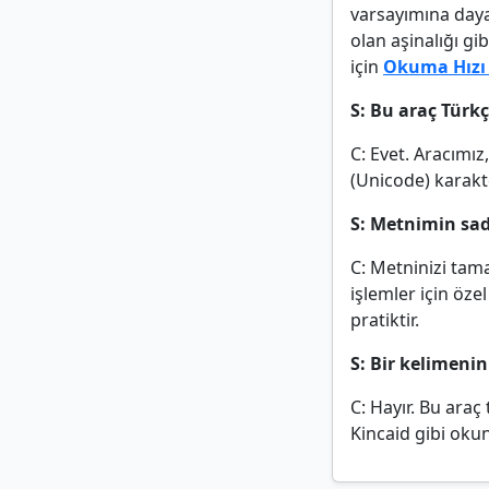
varsayımına day
olan aşinalığı gi
için
Okuma Hızı 
S: Bu araç Türk
C: Evet. Aracımız
(Unicode) karakte
S: Metnimin sa
C: Metninizi tam
işlemler için öze
pratiktir.
S: Bir kelimenin
C: Hayır. Bu araç
Kincaid gibi okun