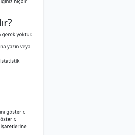
ığınız hiçbir
ır?
 gerek yoktur.
ına yazın veya
istatistik
nı gösterir.
österir.
işaretlerine