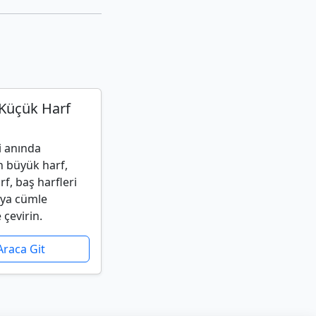
Küçük Harf
i anında
 büyük harf,
f, baş harfleri
ya cümle
çevirin.
Araca Git