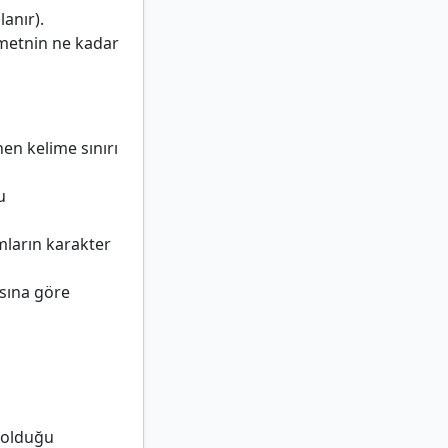
anır).
metnin ne kadar
nen kelime sınırı
u
mların karakter
ısına göre
 olduğu