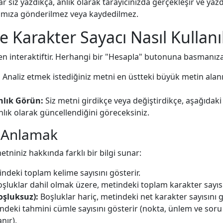
siz yazdıkça, anlık olarak tarayıcınızda gerçekleşir ve yazd
ımıza gönderilmez veya kaydedilmez.
e Karakter Sayacı Nasıl Kullanıl
 interaktiftir. Herhangi bir "Hesapla" butonuna basmanıza
:
Analiz etmek istediğiniz metni en üstteki büyük metin alan
nlık Görün:
Siz metni girdikçe veya değiştirdikçe, aşağıdaki 
anlık olarak güncellendiğini göreceksiniz.
ı Anlamak
etniniz hakkında farklı bir bilgi sunar:
ndeki toplam kelime sayısını gösterir.
şluklar dahil olmak üzere, metindeki toplam karakter sayısı
oşluksuz):
Boşluklar hariç, metindeki net karakter sayısını g
deki tahmini cümle sayısını gösterir (nokta, ünlem ve soru 
nır).