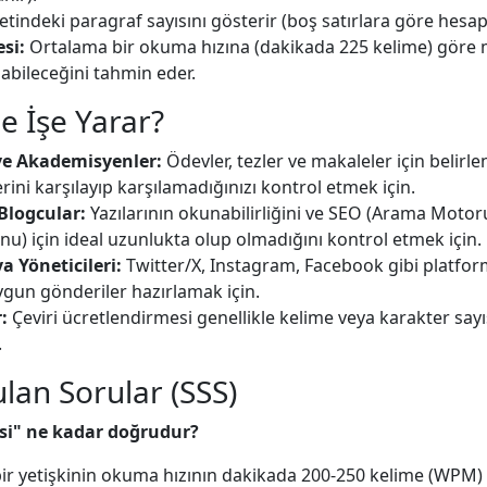
tindeki paragraf sayısını gösterir (boş satırlara göre hesapl
si:
Ortalama bir okuma hızına (dakikada 225 kelime) göre 
bileceğini tahmin eder.
e İşe Yarar?
ve Akademisyenler:
Ödevler, tezler ve makaleler için belirle
rini karşılayıp karşılamadığınızı kontrol etmek için.
Blogcular:
Yazılarının okunabilirliğini ve SEO (Arama Motor
u) için ideal uzunlukta olup olmadığını kontrol etmek için.
a Yöneticileri:
Twitter/X, Instagram, Facebook gibi platfor
uygun gönderiler hazırlamak için.
:
Çeviri ücretlendirmesi genellikle kelime veya karakter say
.
ulan Sorular (SSS)
si" ne kadar doğrudur?
bir yetişkinin okuma hızının dakikada 200-250 kelime (WPM)