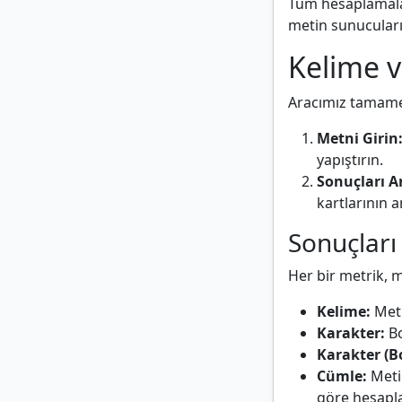
Tüm hesaplamalar 
metin sunucular
Kelime v
Aracımız tamamen
Metni Girin
yapıştırın.
Sonuçları A
kartlarının 
Sonuçlar
Her bir metrik, m
Kelime:
Meti
Karakter:
Bo
Karakter (B
Cümle:
Metin
göre hesapla