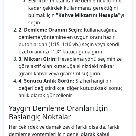
Belirli bir miktar kahve demlemek için ne
kadar çekirdek kullanmanız gerektiğini
bulmak için
"Kahve Miktarını Hesapla"
yı
seçin.
2. Demleme Oranını Seçin:
Kullanacağınız
demleme yöntemine en uygun oranı hazır
butonlardan (1:15, 1:16 vb.) seçin veya kendi
özel oranınızı "1:X" kutucuğuna girin.
3. Miktarı Girin:
Hesaplama yönü seçiminize
göre aktif olan kutucuğa elinizdeki miktarı
(gram kahve veya gram/ml su) girin.
4. Sonucu Anlık Görün:
Siz herhangi bir
değeri değiştirdikçe, diğer kutucuktaki sonuç
anlık olarak güncellenir.
Yaygın Demleme Oranları İçin
Başlangıç Noktaları
Her çekirdek ve damak zevki farklı olsa da, farklı
demleme yöntemleri için genel olarak kabul