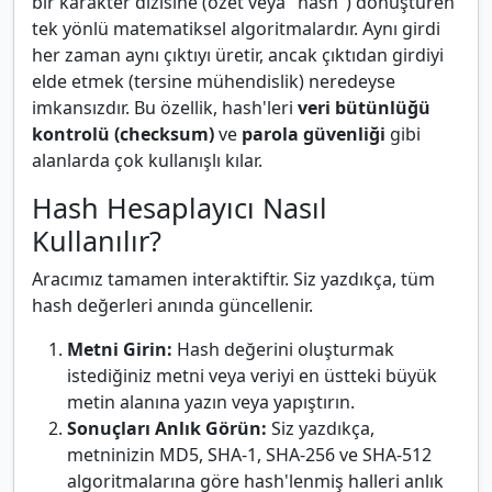
bir karakter dizisine (özet veya "hash") dönüştüren
tek yönlü matematiksel algoritmalardır. Aynı girdi
her zaman aynı çıktıyı üretir, ancak çıktıdan girdiyi
elde etmek (tersine mühendislik) neredeyse
imkansızdır. Bu özellik, hash'leri
veri bütünlüğü
kontrolü (checksum)
ve
parola güvenliği
gibi
alanlarda çok kullanışlı kılar.
Hash Hesaplayıcı Nasıl
Kullanılır?
Aracımız tamamen interaktiftir. Siz yazdıkça, tüm
hash değerleri anında güncellenir.
Metni Girin:
Hash değerini oluşturmak
istediğiniz metni veya veriyi en üstteki büyük
metin alanına yazın veya yapıştırın.
Sonuçları Anlık Görün:
Siz yazdıkça,
metninizin MD5, SHA-1, SHA-256 ve SHA-512
algoritmalarına göre hash'lenmiş halleri anlık