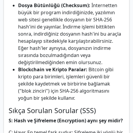
Dosya Bütünlüğü (Checksum):
İnternetten
büyük bir program indirdiğinizde, yazılımın
web sitesi genellikle dosyanın bir SHA-256
hash'ini de yayınlar. İndirme işlemi bittikten
sonra, indirdiğiniz dosyanın hash'ini bu araçla
hesaplayıp sitedekiyle karşılaştırabilirsiniz.
Eğer hash'ler aynıysa, dosyanızın indirme
sırasında bozulmadığından veya
değiştirilmediğinden emin olursunuz.
Blockchain ve Kripto Paralar:
Bitcoin gibi
kripto para birimleri, işlemleri güvenli bir
şekilde kaydetmek ve birbirine bağlamak
("blok zinciri") için SHA-256 algoritmasını
yoğun bir şekilde kullanır.
Sıkça Sorulan Sorular (SSS)
S: Hash ve Şifreleme (Encryption) aynı şey midir?
C: Hayır. En temel fark şudur: Şifreleme iki yönlü bir