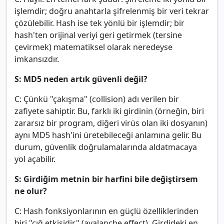
işlemdir; doğru anahtarla şifrelenmiş bir veri tekrar
çözülebilir. Hash ise tek yönlü bir işlemdir; bir
hash'ten orijinal veriyi geri getirmek (tersine
çevirmek) matematiksel olarak neredeyse
imkansızdır.
S: MD5 neden artık güvenli değil?
C: Çünkü "çakışma" (collision) adı verilen bir
zafiyete sahiptir. Bu, farklı iki girdinin (örneğin, biri
zararsız bir program, diğeri virüs olan iki dosyanın)
aynı MD5 hash'ini üretebileceği anlamına gelir. Bu
durum, güvenlik doğrulamalarında aldatmacaya
yol açabilir.
S: Girdiğim metnin bir harfini bile değiştirsem
ne olur?
C: Hash fonksiyonlarının en güçlü özelliklerinden
biri "çığ etkisidir" (avalanche effect). Girdideki en