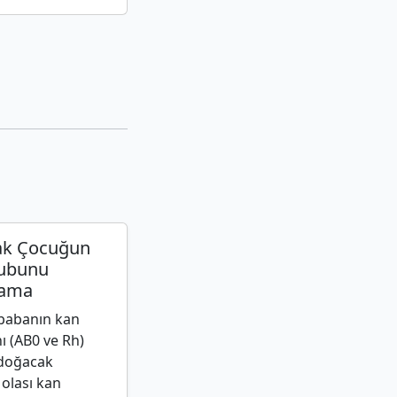
k Çocuğun
ubunu
lama
babanın kan
ı (AB0 ve Rh)
 doğacak
olası kan