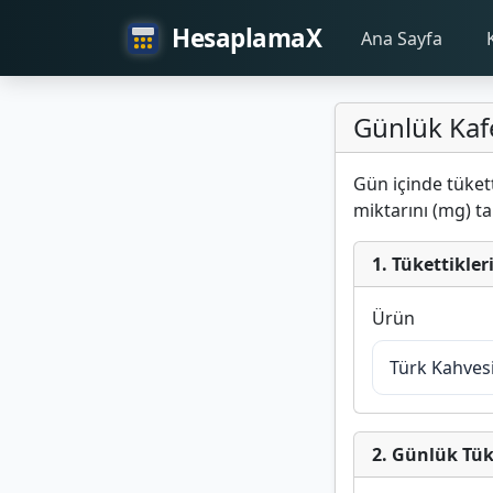
HesaplamaX
Ana Sayfa
Günlük Kafe
Gün içinde tükett
miktarını (mg) t
1. Tükettikler
Ürün
2. Günlük Tük