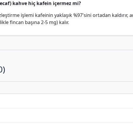
decaf) kahve hiç kafein içermez mi?
izleştirme işlemi kafeinin yaklaşık %97'sini ortadan kaldırır,
likle fincan başına 2-5 mg) kalır.
0)