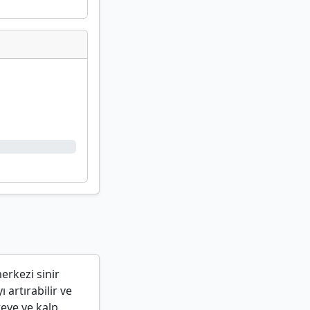
.
erkezi sinir
artırabilir ve
teye ve kalp