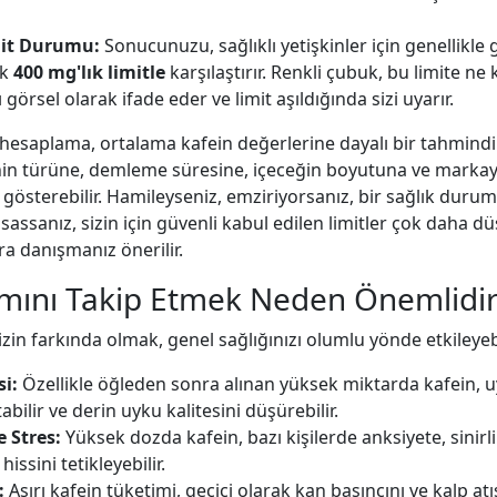
mit Durumu:
Sonucunuzu, sağlıklı yetişkinler için genellikle 
ük
400 mg'lık limitle
karşılaştırır. Renkli çubuk, bu limite ne
ı görsel olarak ifade eder ve limit aşıldığında sizi uyarır.
hesaplama, ortalama kafein değerlerine dayalı bir tahmindir.
nin türüne, demleme süresine, içeceğin boyutuna ve marka
k gösterebilir. Hamileyseniz, emziriyorsanız, bir sağlık dur
sassanız, sizin için güvenli kabul edilen limitler çok daha düş
a danışmanız önerilir.
ımını Takip Etmek Neden Önemlidi
zin farkında olmak, genel sağlığınızı olumlu yönde etkileyebi
si:
Özellikle öğleden sonra alınan yüksek miktarda kafein, 
abilir ve derin uyku kalitesini düşürebilir.
 Stres:
Yüksek dozda kafein, bazı kişilerde anksiyete, sinirli
issini tetikleyebilir.
:
Aşırı kafein tüketimi, geçici olarak kan basıncını ve kalp atış 