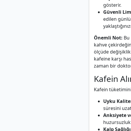
gösterir.
Güvenli Li
edilen günl
yaklaştığınız
Önemli Not:
Bu 
kahve çekirdeği
ölçüde değişikli
kafeine karşı has
zaman bir doktor
Kafein Al
Kafein tüketimini
Uyku Kalite
süresini uzat
Anksiyete ve
huzursuzluk h
Kalp Sağlığı