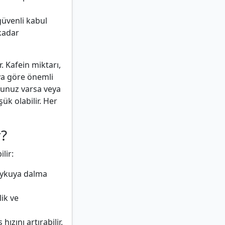
güvenli kabul
 kadar
 Kafein miktarı,
ya göre önemli
umunuz varsa veya
ük olabilir. Her
r?
lir:
uykuya dalma
lik ve
hızını artırabilir.