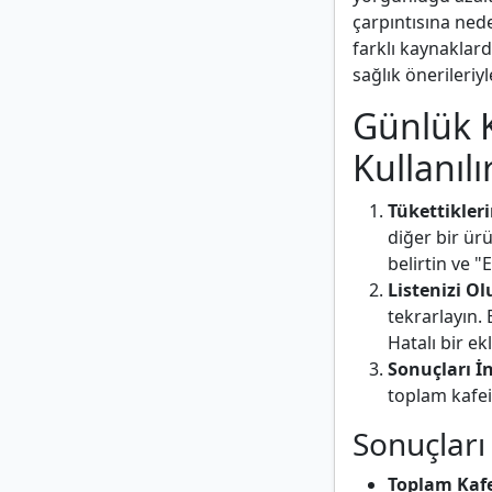
çarpıntısına nede
farklı kaynaklar
sağlık önerileriy
Günlük K
Kullanılı
Tükettikleri
diğer bir ür
belirtin ve 
Listenizi O
tekrarlayın.
Hatalı bir ek
Sonuçları İn
toplam kafei
Sonuçlar
Toplam Kafe