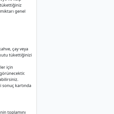
 tükettiğiniz
 miktarı genel
 kahve, çay veya
utu tükettiğinizi
ler için
görünecektir.
bilirsiniz.
ki sonuç kartında
inin toplamını