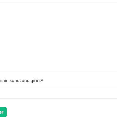
minin sonucunu girin:
*
er