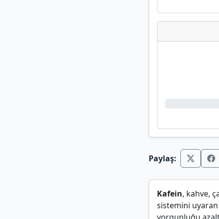
Paylaş:
Kafein
, kahve, ç
sistemini uyaran
yorgunluğu azalt