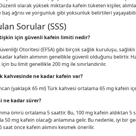
üzenli olarak yüksek miktarda kafein tüketen kişiler, alımla
 baş ağrısı ve yorgunluk gibi yoksunluk belirtileri yaşayabilir
ulan Sorular (SSS)
etişkin için güvenli kafein limiti nedir?
venliği Otoritesi (EFSA) gibi birçok sağlık kuruluşu, sağlıklı 
adar kafein alımının genellikle güvenli olduğunu belirtir. H
çin bu limit genellikle 200 mg ile sınırlandırılır.
ürk kahvesinde ne kadar kafein var?
incan (yaklaşık 65 ml) Türk kahvesi ortalama 65 mg kafein içe
si ne kadar sürer?
lanma ömrü ortalama 5 saattir. Bu, 100 mg kafein aldıktan 5 
 50 mg kafein olacağı anlamına gelir. Bu nedenle, iyi bir ge
 saat önce kafein alımını kesmek önerilir.