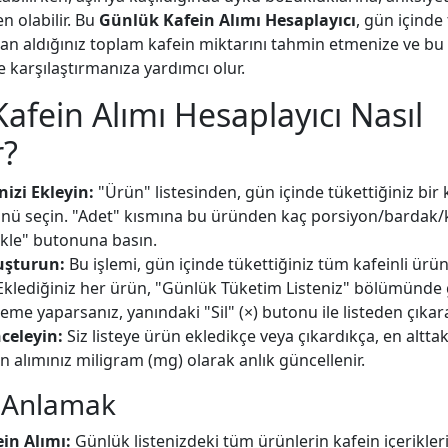
n olabilir. Bu
Günlük Kafein Alımı Hesaplayıcı
, gün içinde
dan aldığınız toplam kafein miktarını tahmin etmenize ve bu
le karşılaştırmanıza yardımcı olur.
afein Alımı Hesaplayıcı Nasıl
r?
nizi Ekleyin:
"Ürün" listesinden, gün içinde tükettiğiniz bir
ünü seçin. "Adet" kısmına bu üründen kaç porsiyon/bardak/k
"Ekle" butonuna basın.
luşturun:
Bu işlemi, gün içinde tükettiğiniz tüm kafeinli ürün
 Eklediğiniz her ürün, "Günlük Tüketim Listeniz" bölümünde 
leme yaparsanız, yanındaki "Sil" (×) butonu ile listeden çıkara
celeyin:
Siz listeye ürün ekledikçe veya çıkardıkça, en altta
n alımınız miligram (mg) olarak anlık güncellenir.
ı Anlamak
in Alımı:
Günlük listenizdeki tüm ürünlerin kafein içerikler