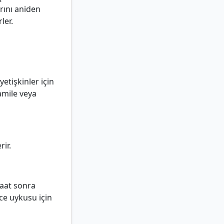
rını aniden
ler.
yetişkinler için
amile veya
rir.
saat sonra
ce uykusu için