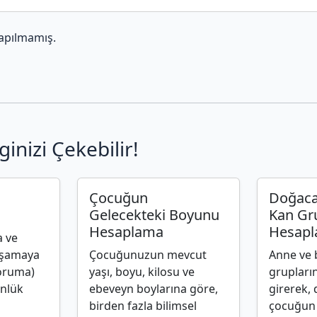
apılmamış.
ginizi Çekebilir!
Çocuğun
Doğaca
Gelecekteki Boyunu
Kan Gr
Hesaplama
Hesap
a ve
aşamaya
Çocuğunuzun mevcut
Anne ve 
oruma)
yaşı, boyu, kilosu ve
grupların
ünlük
ebeveyn boylarına göre,
girerek,
birden fazla bilimsel
çocuğun 