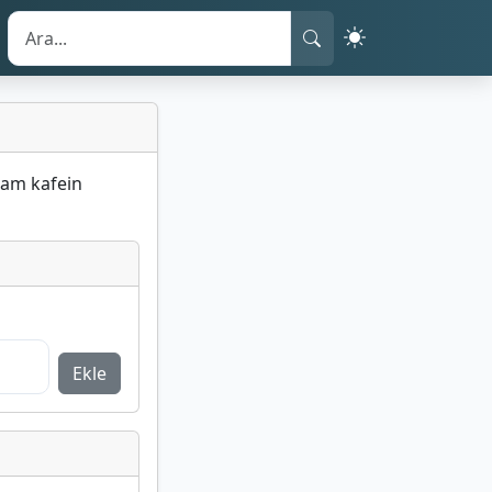
plam kafein
Ekle