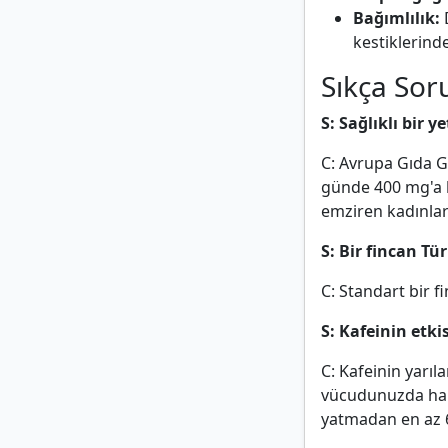
Bağımlılık:
D
kestiklerinde
Sıkça Sor
S: Sağlıklı bir y
C: Avrupa Gıda Gü
günde 400 mg'a k
emziren kadınlar i
S: Bir fincan T
C: Standart bir f
S: Kafeinin etki
C: Kafeinin yarı
vücudunuzda hala
yatmadan en az 6