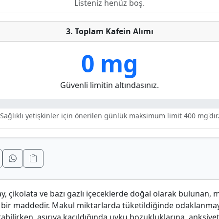
Listeniz henüz boş.
3. Toplam Kafein Alımı
0 mg
Güvenli limitin altındasınız.
Sağlıklı yetişkinler için önerilen günlük maksimum limit 400 mg'dır
ay, çikolata ve bazı gazlı içeceklerde doğal olarak bulunan, m
 bir maddedir. Makul miktarlarda tüketildiğinde odaklanmayı 
abilirken, aşırıya kaçıldığında uyku bozukluklarına, anksiye