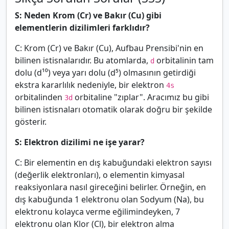
S: Neden Krom (Cr) ve Bakır (Cu) gibi
elementlerin dizilimleri farklıdır?
C: Krom (Cr) ve Bakır (Cu), Aufbau Prensibi'nin en
bilinen istisnalarıdır. Bu atomlarda,
orbitalinin tam
d
dolu (d¹⁰) veya yarı dolu (d⁵) olmasının getirdiği
ekstra kararlılık nedeniyle, bir elektron
4s
orbitalinden
orbitaline "zıplar". Aracımız bu gibi
3d
bilinen istisnaları otomatik olarak doğru bir şekilde
gösterir.
S: Elektron dizilimi ne işe yarar?
C: Bir elementin en dış kabuğundaki elektron sayısı
(değerlik elektronları), o elementin kimyasal
reaksiyonlara nasıl gireceğini belirler. Örneğin, en
dış kabuğunda 1 elektronu olan Sodyum (Na), bu
elektronu kolayca verme eğilimindeyken, 7
elektronu olan Klor (Cl), bir elektron alma