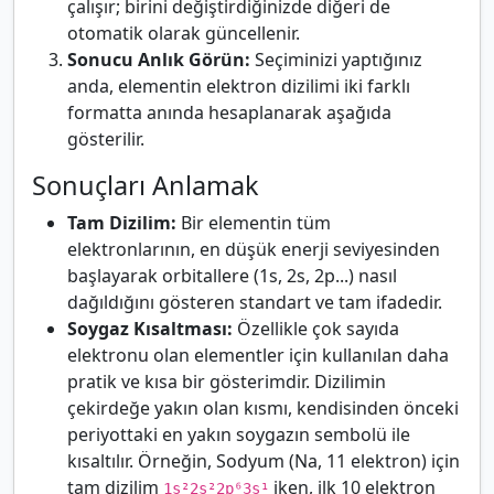
çalışır; birini değiştirdiğinizde diğeri de
otomatik olarak güncellenir.
Sonucu Anlık Görün:
Seçiminizi yaptığınız
anda, elementin elektron dizilimi iki farklı
formatta anında hesaplanarak aşağıda
gösterilir.
Sonuçları Anlamak
Tam Dizilim:
Bir elementin tüm
elektronlarının, en düşük enerji seviyesinden
başlayarak orbitallere (1s, 2s, 2p...) nasıl
dağıldığını gösteren standart ve tam ifadedir.
Soygaz Kısaltması:
Özellikle çok sayıda
elektronu olan elementler için kullanılan daha
pratik ve kısa bir gösterimdir. Dizilimin
çekirdeğe yakın olan kısmı, kendisinden önceki
periyottaki en yakın soygazın sembolü ile
kısaltılır. Örneğin, Sodyum (Na, 11 elektron) için
tam dizilim
iken, ilk 10 elektron
1s²2s²2p⁶3s¹