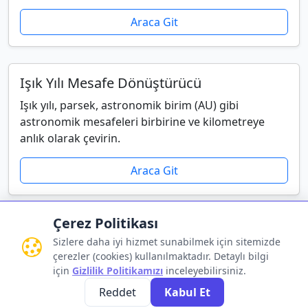
Araca Git
Işık Yılı Mesafe Dönüştürücü
Işık yılı, parsek, astronomik birim (AU) gibi
astronomik mesafeleri birbirine ve kilometreye
anlık olarak çevirin.
Araca Git
Çerez Politikası
Sizlere daha iyi hizmet sunabilmek için sitemizde
çerezler (cookies) kullanılmaktadır. Detaylı bilgi
Gizlilik Politikası
•
Kullanım Koşulları
•
İletişim
için
Gizlilik Politikamızı
inceleyebilirsiniz.
Reddet
Kabul Et
© 2026 HesaplamaX.com - Tüm Hakları Saklıdır.